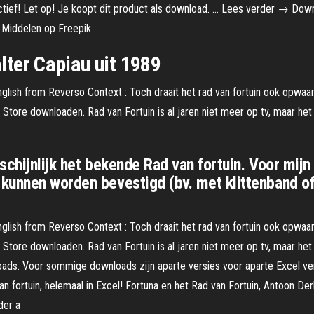
n actief! Let op! Je koopt dit product als download. … Lees verder → Do
 Middelen op Freepik
lter Capiau uit 1989
-English from Reverso Context : Toch draait het rad van fortuin ook opwaa
tore downloaden. Rad van Fortuin is al jaren niet meer op tv, maar het 
chijnlijk het bekende Rad van fortuin. Voor mijn 
kunnen worden bevestigd (bv. met klittenband o
-English from Reverso Context : Toch draait het rad van fortuin ook opwaa
tore downloaden. Rad van Fortuin is al jaren niet meer op tv, maar het 
ads. Voor sommige downloads zijn aparte versies voor aparte Excel ver
 fortuin, helemaal in Excel! Fortuna en het Rad van Fortuin, Antoon Derki
der a