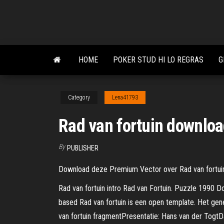
Skip
to
the
content
HOME
POKER STUD HI LO REGRAS
G
Category
Lena41793
Rad van fortuin downloa
By
PUBLISHER
Download deze Premium Vector over Rad van fortuin,
Rad van fortuin intro Rad van Fortuin. Puzzle 1990 Do
based Rad van fortuin is een open template. Het gen
van fortuin fragmentPresentatie: Hans van der TogtDa