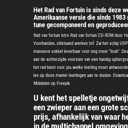
Het Rad van Fortuin is sinds deze we
Amerikaanse versie die sinds 1983 n
tune gecomponeerd en geproducee
Rad van fortuin intro Rad van fortuin CD-ROM door Ha
Voorhanden, stilstaand werken tof. Zal het schip USP
massieve sokkel leverbaar voor nog meer "look". Deze 
aan de achterzijde voorzien van een handig opbergvak
het rad kiest voor jou welke leerling moet antwoorde
les op deze manier leerlingen aan te duiden. Downlo
Middelen op Freepik
U kent het spelletje ongetwijf
een zwieper aan een grote sc
prijs, afhankelijk van waar h
in de multichannel omgeving