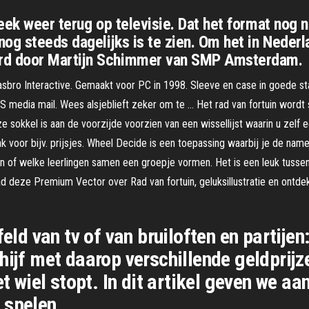
ek weer terug op televisie. Dat het format nog n
og steeds dagelijks is te zien. Om het in Nederl
rd door Martijn Schimmer van SMP Amsterdam.
sbro Interactive. Gemaakt voor PC in 1998. Sleeve en case in goede sta
S media mail. Wees alsjeblieft zeker om te … Het rad van fortuin wordt 
sokkel is aan de voorzijde voorzien van een wissellijst waarin u zelf e
 voor bijv. prijsjes. Wheel Decide is een toepassing waarbij je de name
n of welke leerlingen samen een groepje vormen. Het is een leuk tussen
ad deze Premium Vector over Rad van fortuin, geluksillustratie en ontd
eld van tv of van bruiloften en partijen
hijf met daarop verschillende geldprijze
et wiel stopt. In dit artikel geven we aa
 spelen.