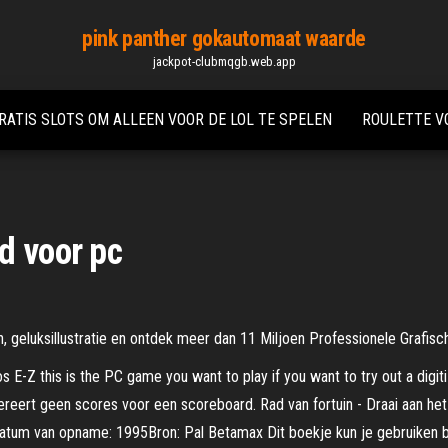
pink panther gokautomaat waarde
jackpot-clubmqgb.web.app
RATIS SLOTS OM ALLEEN VOOR DE LOL TE SPELEN
ROULETTE V
d voor pc
 geluksillustratie en ontdek meer dan 11 Miljoen Professionele Grafis
s E-Z this is the PC game you want to play if you want to try out a dig
ereert geen scores voor een scoreboard. Rad van fortuin - Draai aan h
tum van opname: 1995Bron: Pal Betamax Dit boekje kun je gebruiken bij h